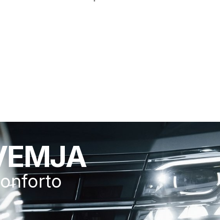
 VEMJA
onforto