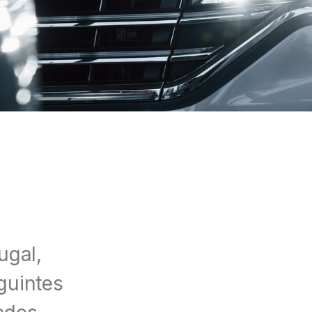
ugal,
guintes